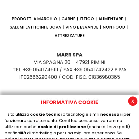
PRODOTTI A MARCHIO
CARNE
ITTICO
ALIMENTARE
SALUMI LATTICINI E UOVA
VINO E BEVANDE
NON FOOD
ATTREZZATURE
MARR SPA
VIA SPAGNA 20 - 47921 RIMINI
TEL. +39 0541746111 / FAX +39 0541742422 P.IVA
IT02686290400 / COD. FISC. 01836980365
PRIVACY POLICY
COOKIE
x
INFORMATIVA COOKIE
Il sito utilizza
cookie tecnici
o tecnologie simili
necessari
per
funzionare correttamente. Con il tuo consenso, vorremmo
utilizzare anche
cookie di profilazione
(anche di terze parti)
per finalità di marketing o per una migliore esperienza. Se