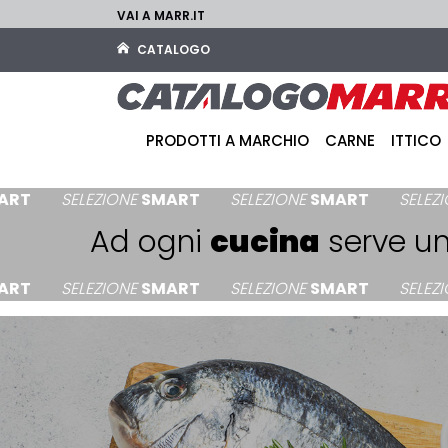
VAI A MARR.IT
CATALOGO
PRODOTTI A MARCHIO
CARNE
ITTICO
SELEZIONE
SMART
SELEZIONE
SMART
SELEZIONE
SMA
Ad ogni
cucina
serve u
SELEZIONE
SMART
SELEZIONE
SMART
SELEZIONE
SMA