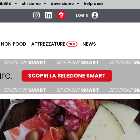
bilità
chi siamo
dove siamo
help desk
LOGIN
NON FOOD
ATTREZZATURE
NEWS
NEW
ONE
SMART
SELEZIONE
SMART
SELEZIONE
SMART
re.
SCOPRI LA SELEZIONE SMART
ONE
SMART
SELEZIONE
SMART
SELEZIONE
SMART