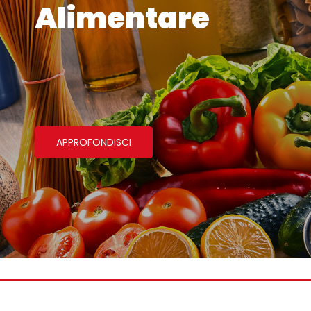
re
Salumi e
Latticini
APPROFONDISCI