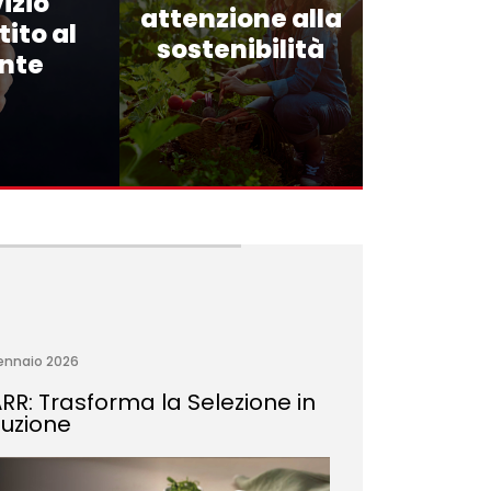
izio
attenzione alla
ito al
sostenibilità
ente
ennaio 2026
RR: Trasforma la Selezione in
luzione