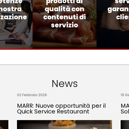
etenze
prodotti di
serv
 nostra
qualità con
garant
zzazione
contenuti di
cli
servizio
News
02 Febbraio 2026
19 G
MARR: Nuove opportunità per il
MA
Quick Service Restaurant
So