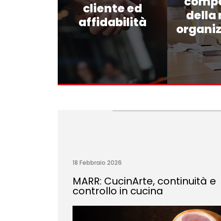
comp
cliente ed
della
affidabilità
organi
18 Febbraio 2026
MARR: CucinArte, continuità e
controllo in cucina