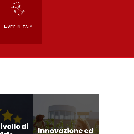
MADE IN ITALY
ivello di
Innovazione ed