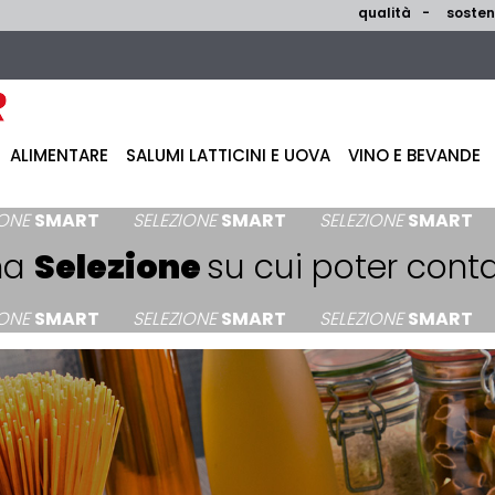
qualità
sosteni
ALIMENTARE
SALUMI LATTICINI E UOVA
VINO E BEVANDE
RT
SELEZIONE
SMART
SELEZIONE
SMART
SELEZI
na
Selezione
su cui poter conta
RT
SELEZIONE
SMART
SELEZIONE
SMART
SELEZI