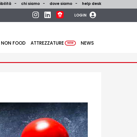
bilità
chi siamo
dove siamo
help desk
LOGIN
NON FOOD
ATTREZZATURE
NEWS
NEW