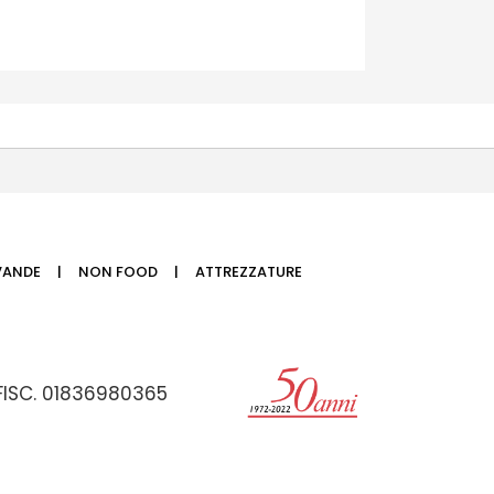
VANDE
NON FOOD
ATTREZZATURE
 FISC. 01836980365