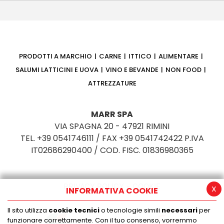
PRODOTTI A MARCHIO
CARNE
ITTICO
ALIMENTARE
SALUMI LATTICINI E UOVA
VINO E BEVANDE
NON FOOD
ATTREZZATURE
MARR SPA
VIA SPAGNA 20 - 47921 RIMINI
TEL. +39 0541746111 / FAX +39 0541742422 P.IVA
IT02686290400 / COD. FISC. 01836980365
PRIVACY POLICY
COOKIE
x
INFORMATIVA COOKIE
Il sito utilizza
cookie tecnici
o tecnologie simili
necessari
per
funzionare correttamente. Con il tuo consenso, vorremmo