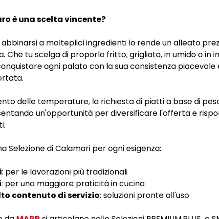
ro è una scelta vincente?
 abbinarsi a molteplici ingredienti lo rende un alleato prez
. Che tu scelga di proporlo fritto, grigliato, in umido o in in
nquistare ogni palato con la sua consistenza piacevole 
ortata.
ento delle temperature, la richiesta di piatti a base di pe
entando un'opportunità per diversificare l'offerta e rispo
i.
 Selezione di Calamari per ogni esigenza:
i
: per le lavorazioni più tradizionali
i
: per una maggiore praticità in cucina
to contenuto di servizio
: soluzioni pronte all'uso
te da
MARR
si articolano nelle Selezioni PREMIUM,PLUS e 