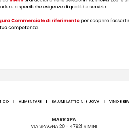
dere a specifiche esigenze di qualità e servizio.
Figura Commerciale di riferiment
o
per scoprire l'assort
di tua competenza.
TTICO
ALIMENTARE
SALUMI LATTICINI E UOVA
VINO E BE
MARR SPA
VIA SPAGNA 20 - 47921 RIMINI