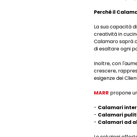
Perché il Calama
La sua capacità di
creatività in cucina
Calamaro saprà co
di esaltare ogni p
Inoltre, con l'aum
crescere, rappres
esigenze dei Client
MARR
propone una
-
Calamari inter
-
Calamari pulit
-
Calamari ad al
Le soluzioni offer