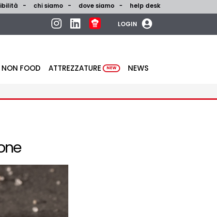
bilità
chi siamo
dove siamo
help desk
LOGIN
NON FOOD
ATTREZZATURE
NEWS
NEW
ione