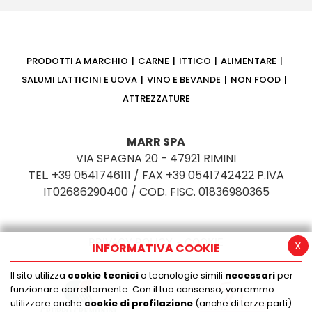
PRODOTTI A MARCHIO
CARNE
ITTICO
ALIMENTARE
SALUMI LATTICINI E UOVA
VINO E BEVANDE
NON FOOD
ATTREZZATURE
MARR SPA
VIA SPAGNA 20 - 47921 RIMINI
TEL. +39 0541746111 / FAX +39 0541742422 P.IVA
IT02686290400 / COD. FISC. 01836980365
PRIVACY POLICY
COOKIE
x
INFORMATIVA COOKIE
Il sito utilizza
cookie tecnici
o tecnologie simili
necessari
per
funzionare correttamente. Con il tuo consenso, vorremmo
utilizzare anche
cookie di profilazione
(anche di terze parti)