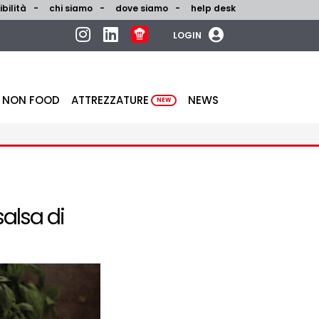
bilità
chi siamo
dove siamo
help desk
LOGIN
NON FOOD
ATTREZZATURE
NEWS
NEW
salsa di