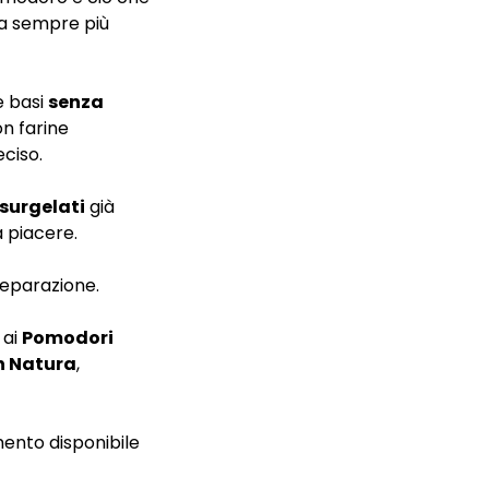
za sempre più
e basi
senza
on farine
eciso.
 surgelati
già
a piacere.
preparazione.
 ai
Pomodori
n Natura
,
mento disponibile