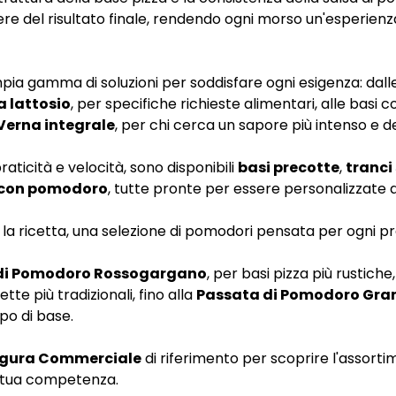
tere del risultato finale, rendendo ogni morso un'esperien
pia gamma di soluzioni per soddisfare ogni esigenza: dall
a lattosio
, per specifiche richieste alimentari, alle basi c
Verna integrale
, per chi cerca un sapore più intenso e d
praticità e velocità, sono disponibili
basi precotte
,
tranci
 con pomodoro
, tutte pronte per essere personalizzate 
la ricetta, una selezione di pomodori pensata per ogni 
 di Pomodoro Rossogargano
, per basi pizza più rustiche,
cette più tradizionali, fino alla
Passata di Pomodoro Gra
ipo di base.
igura Commerciale
di riferimento per scoprire l'assorti
di tua competenza.