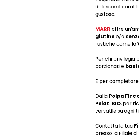
definisce il carat
gustosa.
MARR
offre un'am
glutine
e/o
senz
rustiche come la
Per chi privilegia 
porzionati e
basi
E per completare 
Dalla
Polpa Fine
Pelati BIO
, per ri
versatile su ogni t
Contatta la tua
F
presso la Filiale 