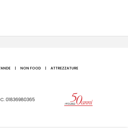
VANDE
NON FOOD
ATTREZZATURE
SC. 01836980365