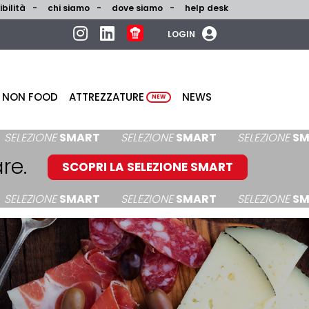
bilità
chi siamo
dove siamo
help desk
LOGIN
NON FOOD
ATTREZZATURE
NEWS
NEW
NE
SMART
SELEZIONE
SMART
SELEZIONE
SMART
re.
SCOPRI LA SELEZIONE SMART
NE
SMART
SELEZIONE
SMART
SELEZIONE
SMART