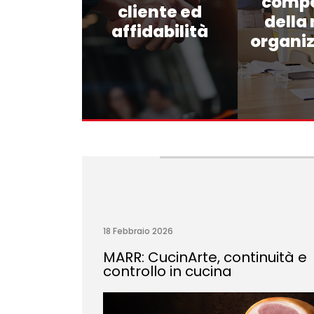
comp
cliente ed
della
affidabilità
organi
18 Febbraio 2026
MARR: CucinArte, continuità e
controllo in cucina