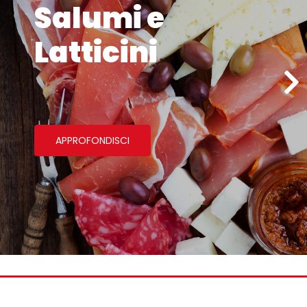
Salumi e
Latticini
APPROFONDISCI