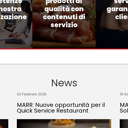
etenze
prodotti di
serv
 nostra
qualità con
garant
zzazione
contenuti di
cli
servizio
News
02 Febbraio 2026
19 G
MARR: Nuove opportunità per il
MA
Quick Service Restaurant
So