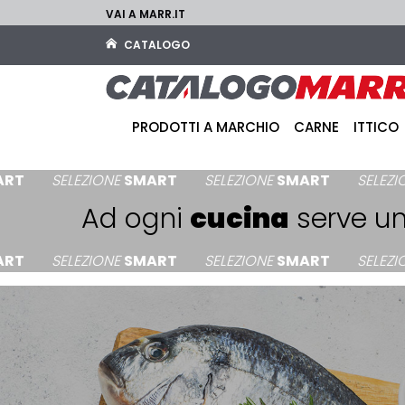
VAI A MARR.IT
CATALOGO
PRODOTTI A MARCHIO
CARNE
ITTICO
ELEZIONE
SMART
SELEZIONE
SMART
SELEZIONE
SMA
Ad ogni
cucina
serve u
ELEZIONE
SMART
SELEZIONE
SMART
SELEZIONE
SMA