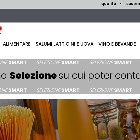
qualità
sosteni
ALIMENTARE
SALUMI LATTICINI E UOVA
VINO E BEVANDE
RT
SELEZIONE
SMART
SELEZIONE
SMART
SELEZIO
na
Selezione
su cui poter conta
RT
SELEZIONE
SMART
SELEZIONE
SMART
SELEZIO