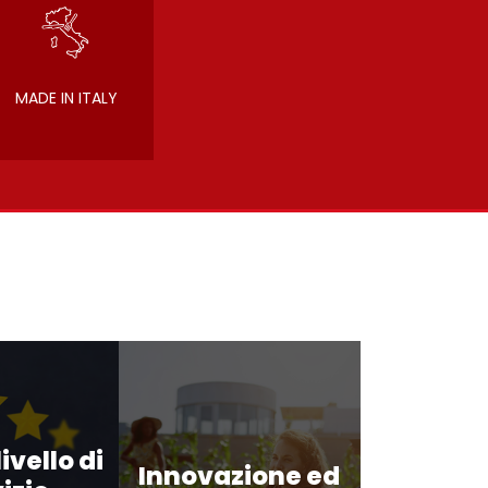
MADE IN ITALY
ivello di
Innovazione ed