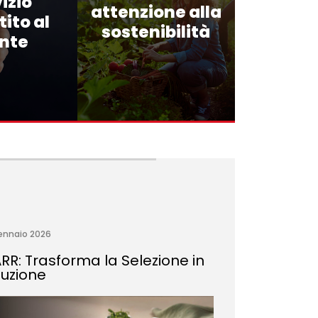
izio
attenzione alla
ito al
sostenibilità
ente
ennaio 2026
RR: Trasforma la Selezione in
luzione